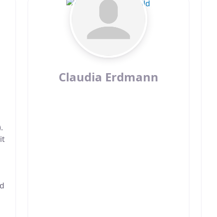
Claudia Erdmann
.
it
nd