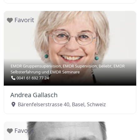
Favorit
EMDR Gruppensupervision
,
EMDR Supervision
,
Beliebt
,
EMDR
Selbsterfahrung
und
EMDR Seminare
0041 61 692 77 24
Andrea Gallasch
Bärenfelserstrasse 40
,
Basel
,
Schweiz
Favorit