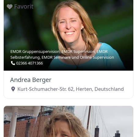
Favorit
EMDR Gruppensupervision
,
EMDR Supervision
,
EMDR
Selbsterfahrung
,
EMDR Seminare
und
Online Supervision
02366 4071366
Andrea Berger
Kurt-Schumacher-Str. 62
,
Herten
,
Deutschland
Favorit