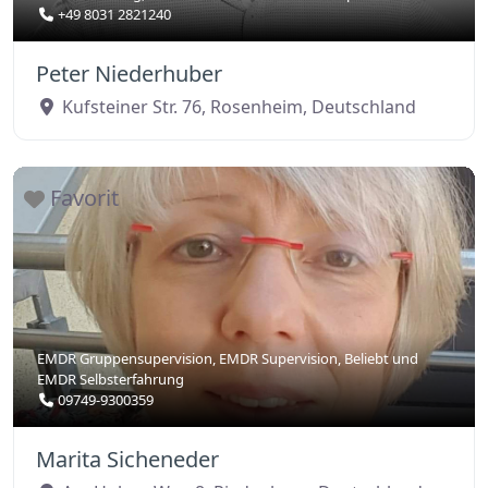
+49 8031 2821240
Peter Niederhuber
Kufsteiner Str. 76
,
Rosenheim
,
Deutschland
Favorit
EMDR Gruppensupervision
,
EMDR Supervision
,
Beliebt
und
EMDR Selbsterfahrung
09749-9300359
Marita Sicheneder