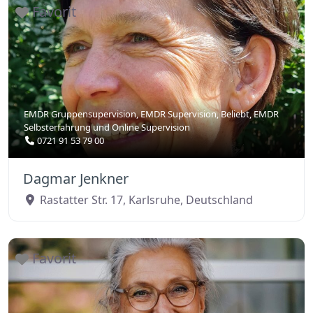
Favorit
EMDR Gruppensupervision
,
EMDR Supervision
,
Beliebt
,
EMDR
Selbsterfahrung
und
Online Supervision
0721 91 53 79 00
Dagmar Jenkner
Rastatter Str. 17
,
Karlsruhe
,
Deutschland
Favorit