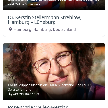
und
Online Supervision
Dr. Kerstin Stellermann Strehlow,
Hamburg – Lüneburg
Hamburg
,
Hamburg
,
Deutschland
Favorit
EMDR Gruppensupervision
,
EMDR Supervision
und
EMDR
Selbsterfahrung
+43 699 184 119 71
Rose-Marie Wellek-Mestian