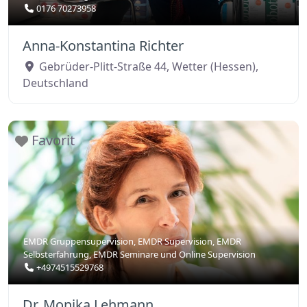
0176 70273958
Anna-Konstantina Richter
Gebrüder-Plitt-Straße 44
,
Wetter (Hessen)
,
Deutschland
Favorit
EMDR Gruppensupervision
,
EMDR Supervision
,
EMDR
Selbsterfahrung
,
EMDR Seminare
und
Online Supervision
+4974515529768
Dr. Monika Lehmann