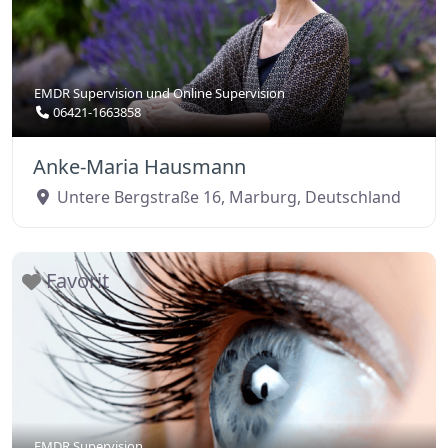
EMDR Supervision
und
Online Supervision
06421-1663858
Anke-Maria Hausmann
Untere Bergstraße 16
,
Marburg
,
Deutschland
Favorit
EMDR Supervision