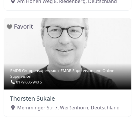
Am Hohen Weg 8
,
Riedenberg
,
Deutschland
Favorit
EMDR Gruppensupervision
,
EMDR Supervision
und
Online
Supervision
0179 606 940 5
Thorsten Sukale
Memminger Str. 7
,
Weißenhorn
,
Deutschland