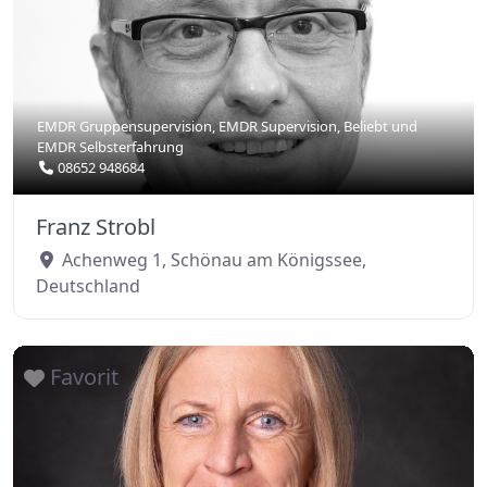
EMDR Gruppensupervision
,
EMDR Supervision
,
Beliebt
und
EMDR Selbsterfahrung
08652 948684
Franz Strobl
Achenweg 1
,
Schönau am Königssee
,
Deutschland
Favorit