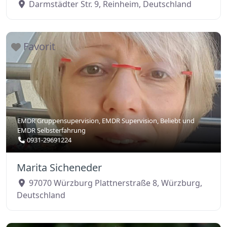
Darmstädter Str. 9
,
Reinheim
,
Deutschland
Favorit
EMDR Gruppensupervision
,
EMDR Supervision
,
Beliebt
und
EMDR Selbsterfahrung
0931-29691224
Marita Sicheneder
97070 Würzburg Plattnerstraße 8
,
Würzburg
,
Deutschland