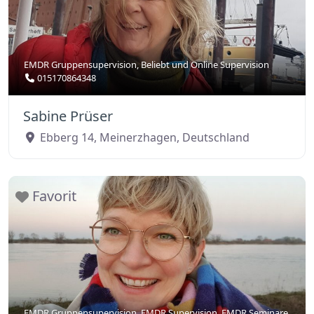
EMDR Gruppensupervision
,
Beliebt
und
Online Supervision
015170864348
Sabine Prüser
Ebberg 14
,
Meinerzhagen
,
Deutschland
Favorit
EMDR Gruppensupervision
,
EMDR Supervision
,
EMDR Seminare