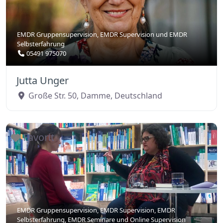
EMDR Gruppensupervision
,
EMDR Supervision
und
EMDR
Selbsterfahrung
05491 975070
Jutta Unger
Große Str. 50
,
Damme
,
Deutschland
Favorit
EMDR Gruppensupervision
,
EMDR Supervision
,
EMDR
Selbsterfahrung
,
EMDR Seminare
und
Online Supervision