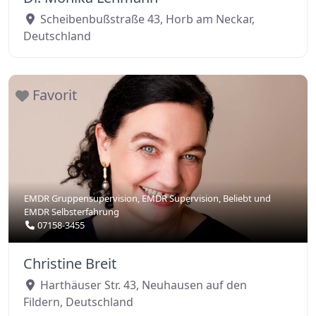
Scheibenbußstraße 43
,
Horb am Neckar
,
Deutschland
Favorit
EMDR Gruppensupervision
,
EMDR Supervision
,
Beliebt
und
EMDR Selbsterfahrung
07158-3455
Christine Breit
Harthäuser Str. 43
,
Neuhausen auf den
Fildern
,
Deutschland