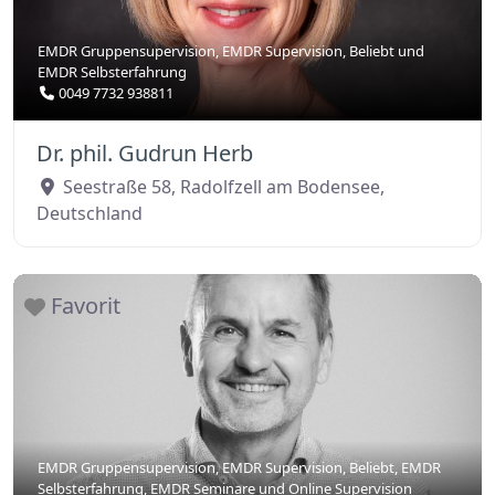
EMDR Gruppensupervision
,
EMDR Supervision
,
Beliebt
und
EMDR Selbsterfahrung
0049 7732 938811
Dr. phil. Gudrun Herb
Seestraße 58
,
Radolfzell am Bodensee
,
Deutschland
Favorit
EMDR Gruppensupervision
,
EMDR Supervision
,
Beliebt
,
EMDR
Selbsterfahrung
,
EMDR Seminare
und
Online Supervision