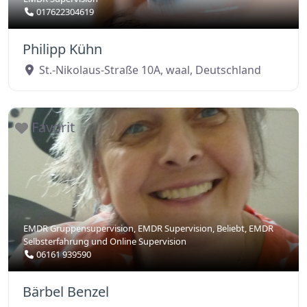
017622304619
Philipp Kühn
St.-Nikolaus-Straße 10A
,
waal
,
Deutschland
Favorit
EMDR Gruppensupervision
,
EMDR Supervision
,
Beliebt
,
EMDR
Selbsterfahrung
und
Online Supervision
06161 939590
Bärbel Benzel