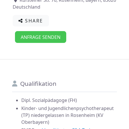
Kufsteiner Str. 76
,
Rosenheim
,
Bayern
,
83026
Deutschland
SHARE
ANFRAGE SENDEN
Qualifikation
Dipl. Sozialpädagoge (FH)
Kinder- und Jugendlichenpsychotherapeut
(TP) niedergelassen in Rosenheim (KV
Oberbayern)