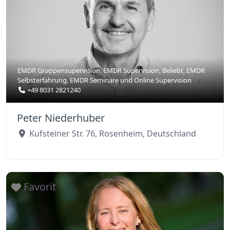
EMDR Gruppensupervision
,
EMDR Supervision
,
Beliebt
,
EMDR
Selbsterfahrung
,
EMDR Seminare
und
Online Supervision
+49 8031 2821240
Peter Niederhuber
Kufsteiner Str. 76
,
Rosenheim
,
Deutschland
Favorit