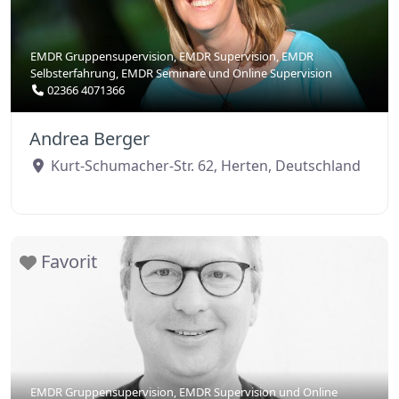
EMDR Gruppensupervision
,
EMDR Supervision
,
EMDR
Selbsterfahrung
,
EMDR Seminare
und
Online Supervision
02366 4071366
Andrea Berger
Kurt-Schumacher-Str. 62
,
Herten
,
Deutschland
Favorit
EMDR Gruppensupervision
,
EMDR Supervision
und
Online