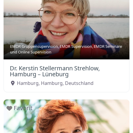
EMDR Gruppensupervision
,
EMDR Supervision
,
EMDR Seminare
und
Online Supervision
Dr. Kerstin Stellermann Strehlow,
Hamburg – Lüneburg
Hamburg
,
Hamburg
,
Deutschland
Favorit