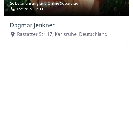
Selbsterfahrung
und
Online Supervision
0721 91 53 79 00
Dagmar Jenkner
Rastatter Str. 17
,
Karlsruhe
,
Deutschland