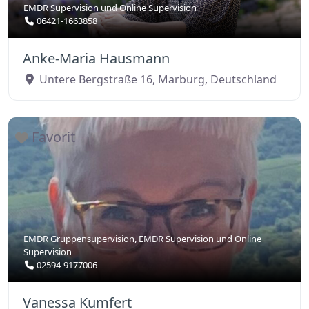
EMDR Supervision
und
Online Supervision
06421-1663858
Anke-Maria Hausmann
Untere Bergstraße 16
,
Marburg
,
Deutschland
Favorit
EMDR Gruppensupervision
,
EMDR Supervision
und
Online
Supervision
02594-9177006
Vanessa Kumfert