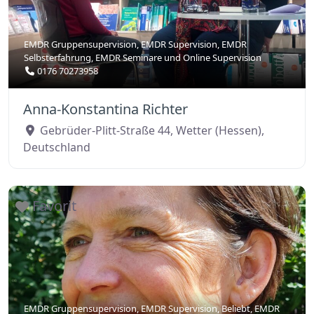
EMDR Gruppensupervision
,
EMDR Supervision
,
EMDR
Selbsterfahrung
,
EMDR Seminare
und
Online Supervision
0176 70273958
Anna-Konstantina Richter
Gebrüder-Plitt-Straße 44
,
Wetter (Hessen)
,
Deutschland
Favorit
EMDR Gruppensupervision
,
EMDR Supervision
,
Beliebt
,
EMDR