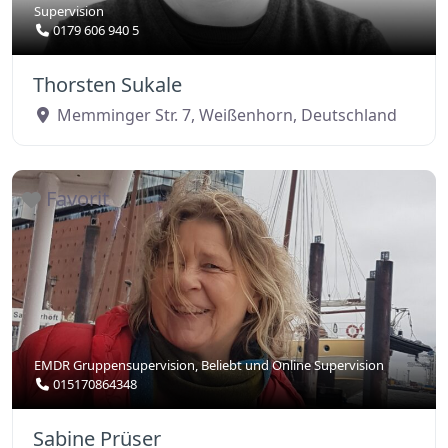
Supervision
0179 606 940 5
Thorsten Sukale
Memminger Str. 7
,
Weißenhorn
,
Deutschland
Favorit
EMDR Gruppensupervision
,
Beliebt
und
Online Supervision
015170864348
Sabine Prüser