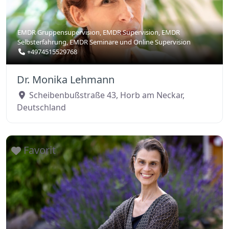
EMDR Gruppensupervision
,
EMDR Supervision
,
EMDR
Selbsterfahrung
,
EMDR Seminare
und
Online Supervision
+4974515529768
Dr. Monika Lehmann
Scheibenbußstraße 43
,
Horb am Neckar
,
Deutschland
Favorit