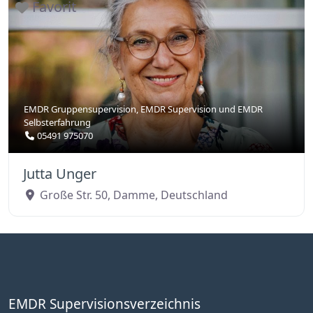
Favorit
EMDR Gruppensupervision
,
EMDR Supervision
und
EMDR
Selbsterfahrung
05491 975070
Jutta Unger
Große Str. 50
,
Damme
,
Deutschland
EMDR Supervisionsverzeichnis