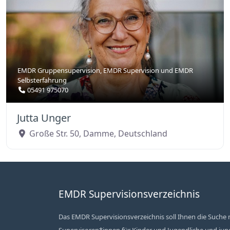
EMDR Gruppensupervision
,
EMDR Supervision
und
EMDR
Selbsterfahrung
05491 975070
Jutta Unger
Große Str. 50
,
Damme
,
Deutschland
EMDR Supervisionsverzeichnis
Das EMDR Supervisionsverzeichnis soll Ihnen die Suche n